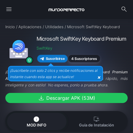
menu
search
Inicio
/
Aplicaciones
/
Utilidades
/
Microsoft SwiftKey Keyboard
Microsoft SwiftKey Keyboard Premium AP
SwiftKey
4 Suscriptores
Suscribirse
¡Suscríbete con solo 2 clics y recibe notificaciones al
¡Escribe como un rayo!
Microsoft SwiftKey Keyboard Premium
×
instante cuando esta app se actualice!
APK
adivina lo que piensas antes de tocarlo. ¡Más rápido, más
inteligente y con estilo! No esperes, ponlo a prueba ahora.
download
Descargar APK (53M)
info
install_desktop
MOD INFO
Guía de Instalación