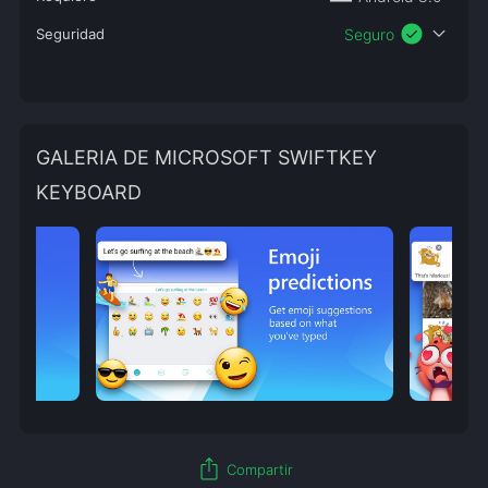
check_circle
expand_more
Seguridad
Seguro
GALERIA DE MICROSOFT SWIFTKEY
KEYBOARD
ios_share
Compartir