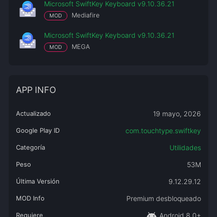
Microsoft SwiftKey Keyboard v9.10.36.21
Mediafire
MOD
Microsoft SwiftKey Keyboard v9.10.36.21
MEGA
MOD
APP INFO
Actualizado
19 mayo, 2026
Google Play ID
com.touchtype.swiftkey
Categoría
Utilidades
Peso
53M
Última Versión
9.12.29.12
MOD Info
Premium desbloqueado
android
Requiere
Android 8.0+