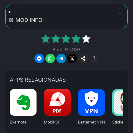
🟢 MOD INFO:
4.2/5 - (4 votos)
1
SHARE
APPS RELACIONADAS
Evernote
MobiPDF
Betternet VPN
Sticker Ma